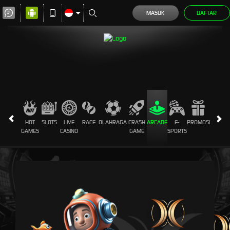
MASUK
DAFTAR
HOT
SLOTS
LIVE
RACE
OLAHRAGA
CRASH
ARCADE
E-
PROMOSI
GAMES
CASINO
GAME
SPORTS