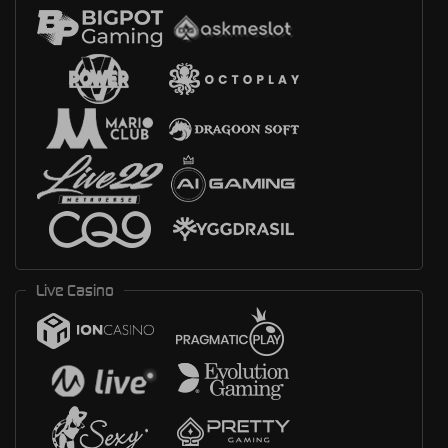
Live Casino