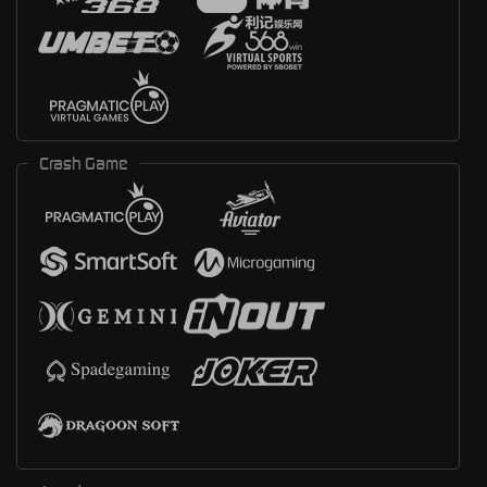
Crash Game