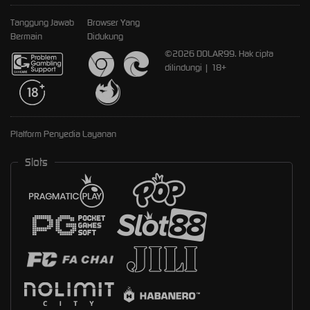
Tanggung Jawab
Browser Yang
Bermain
Didukung
©2026 DOLAR99. Hak cipta
dilindungi | 18+
Platform Penyedia Layanan
Slots