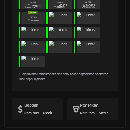
* Selama bank maintenance dan bank offline deposit dan penarikan
tidak dapat diproses
Deposit
Penarikan
Rata-rata 1 Menit
Rata-rata 5 Menit