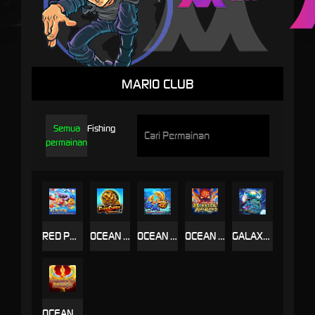
MARIO CLUB
Semua
Fishing
permainan
RED PACKET FISHING
OCEAN KING 2
OCEAN PROJECT
OCEAN KING 3
GALAXY WAR
OCEAN KING 4