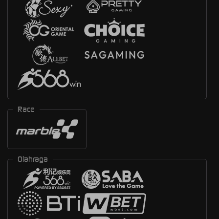
Race
Olahraga