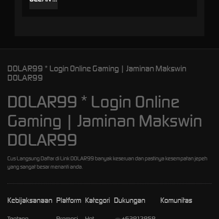
DOLAR99 * Login Online Gaming | Jaminan Makswin
DOLAR99
DOLAR99 * Login Online
Gaming | Jaminan Makswin
DOLAR99
Cus Langsung Daftar di Link DOLAR99 banyak keseruan dan pastinya kesempatan jepeh
yang sangat besar menanti anda.
Kebijaksanaan
Platform
Kategori
Dukungan
Komunitas
Tentang
Promosi
Hot
+62813858