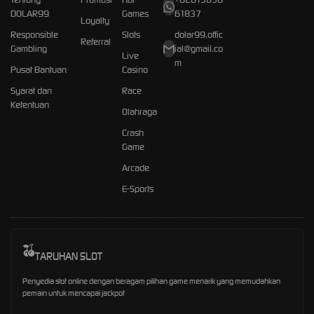
DOLAR99
Games
61837
Loyalty
Responsible
Slots
dolar99.offic
Referral
Gambling
ial@gmail.co
Live
m
Pusat Bantuan
Casino
Syarat dan
Race
Ketentuan
Olahraga
Crash
Game
Arcade
E-Sports
TARUHAN SLOT
Penyedia slot online dengan beragam pilihan game menarik yang memudahkan
pemain untuk mencapai jackpot