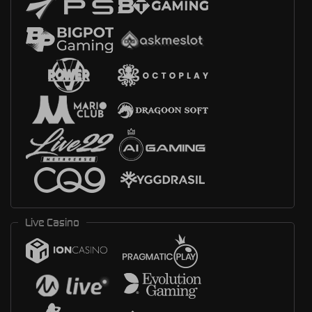
Live Casino