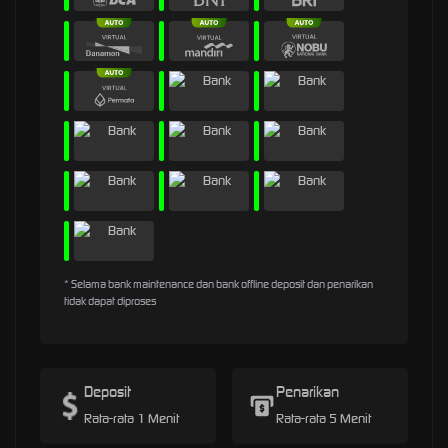
* Selama bank maintenance dan bank offline deposit dan penarikan
tidak dapat diproses
Deposit
Penarikan
Rata-rata 1 Menit
Rata-rata 5 Menit